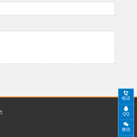
电话
巴
QQ
微信