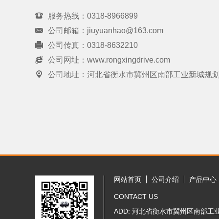
服务热线：0318-8966899
公司邮箱：jiuyuanhao@163.com
公司传真：0318-8632210
公司网址：www.rongxingdrive.com
公司地址：河北省衡水市冀州区南部工业新城规
网站首页
公司介绍
产品中心
CONTACT US
ADD: 河北省衡水市冀州区南部