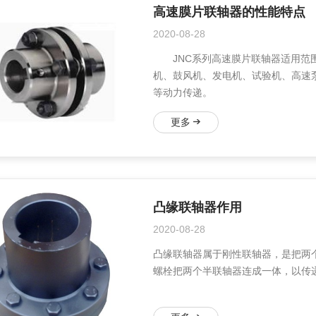
高速膜片联轴器的性能特点
2020-08-28
JNC系列高速膜片联轴器适用范围
机、鼓风机、发电机、试验机、高速
等动力传递。
更多
凸缘联轴器作用
2020-08-28
凸缘联轴器属于刚性联轴器，是把两
螺栓把两个半联轴器连成一体，以传