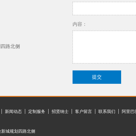
内容：
划四路北侧
提交
新闻动态
定制服务
招贤纳士
客户留言
联系我们
阿里巴
工业新城规划四路北侧