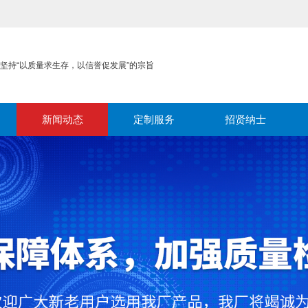
坚持“以质量求生存，以信誉促发展”的宗旨
新闻动态
定制服务
招贤纳士