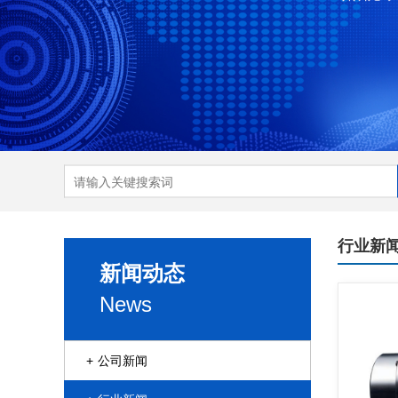
行业新
新闻动态
News
+
公司新闻