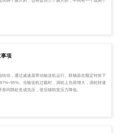
提供两个膜片的，也有提供三个膜片的，中间有一个或两个
意事项
始转动，通过减速器带动输送机运行。联轴器在额定转矩下
97%~95%。当愉送机过载时，涡轮上负荷增大，涡轮转速
环形间隙处造成负压，使后辅助室压力降低。