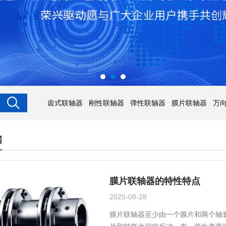
齿式联轴器
刚性联轴器
弹性联轴器
膜片联轴器
万
闻
膜片联轴器的特性特点
2020-08-28
膜片联轴器至少由一个膜片和两个轴