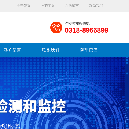
关于荣兴
收藏荣兴
在线留言
联系我们
24小时服务热线
0318-8966899
客户留言
联系我们
阿里巴巴